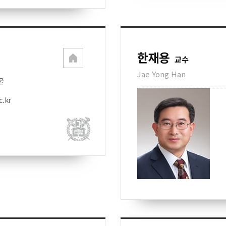
한재용
교수
Jae Yong Han
물
c.kr