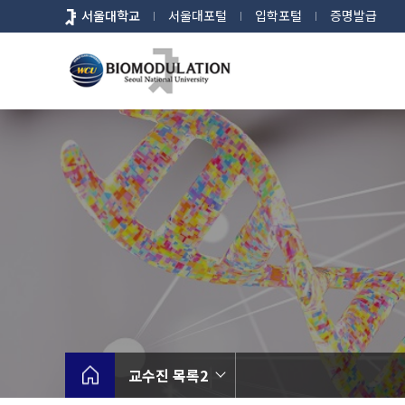
바
서울대학교
서울대포털
입학포털
증명발급
로
가
기
메
뉴
교수진 목록2