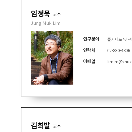
임정묵
교수
Jung Muk Lim
연구분야
줄기세포 및 
연락처
02-880-4806
이메일
limjm@snu.a
김희발
교수