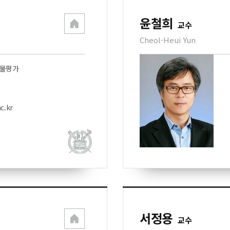
윤철희
교수
Cheol-Heui Yun
생물평가
c.kr
서정용
교수