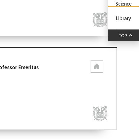
Science
Library
TOP
ofessor Emeritus