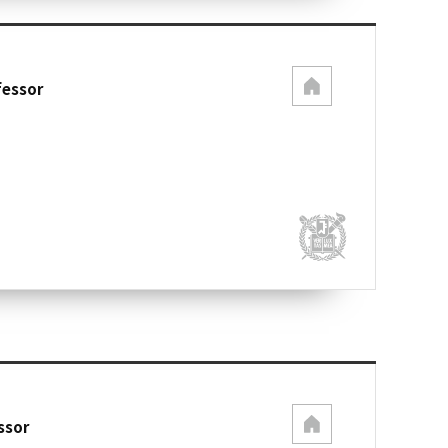
fessor
ssor