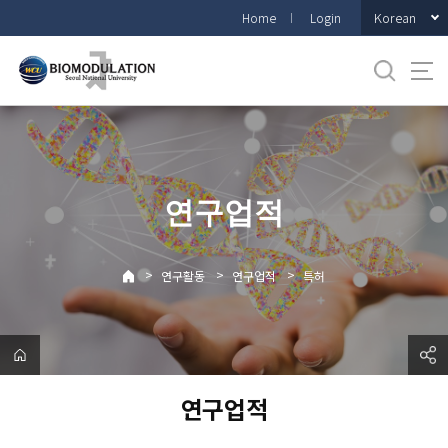
바
Korean
Home
Login
로
가
기
메
뉴
연구업적
>
>
>
연구활동
연구업적
특허
연구업적