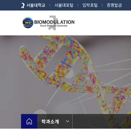
바
서울대학교
서울대포털
입학포털
증명발급
로
가
기
메
뉴
학과소개