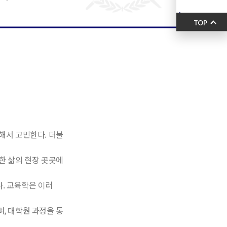
TOP
해서
고민한다
.
더불
한
삶의
현장
곳곳에
다
.
교육학은
이러
며
,
대학원
과정을
통