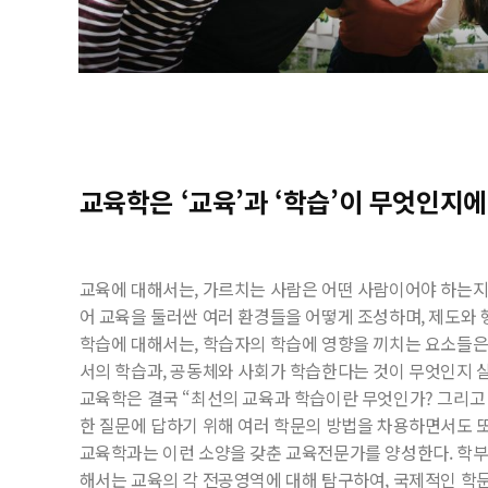
교육학은 ‘교육’과 ‘학습’이 무엇인지
교육에
대해서는
,
가르치는
사람은
어떤
사람이어야
하는
어
교육을
둘러싼
여러
환경들을
어떻게
조성하며
,
제도와
학습에
대해서는
,
학습자의
학습에
영향을
끼치는
요소들
서의
학습과
,
공동체와
사회가
학습한다는
것이
무엇인지
교육학은
결국
“
최선의
교육과
학습이란
무엇인가
?
그리고
한
질문에
답하기
위해
여러
학문의
방법을
차용하면서도
교육학과는
이런
소양을
갖춘
교육전문가를
양성한다
.
학
해서는
교육의
각
전공영역에
대해
탐구하여
,
국제적인
학