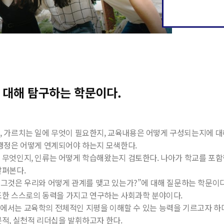
에 대해 탐구하는 학문이다.
지
,
가르치는
일에
무엇이
필요한지
,
교육내용은
어떻게
구성되는지에
대
행정은
어떻게
연계되어야
하는지
모색한다
.
은
무엇인지
,
인류는
어떻게
학습해왔는지
검토한다
.
나아가
학교를
포함
살펴본다
.
그것은
우리와
어떻게
관계를
맺고
있는가
?”
에
대해
질문하는
학문이
또한
스스로의
동력을
가지고
연구하는
사회과학
분야이다
.
부에서는
교육학의
전체적인
지평을
이해할
수
있는
능력을
기르고자
하
문적
,
실천적
리더십을
발휘하고자
한다
.