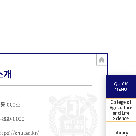
소개
QUICK
MENU
College of
동 000호
Agriculture
and Life
-880-0000
Science
tps://snu.ac.kr/
Library