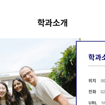
학과소개
학과
위치
00
전화
02
URL
ht