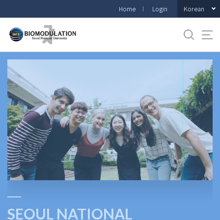
바
Korean
Home
Login
로
가
기
메
뉴
SEOUL NATIONAL